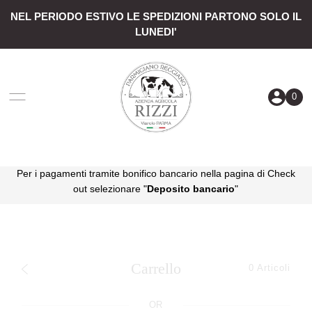
NEL PERIODO ESTIVO LE SPEDIZIONI PARTONO SOLO IL
VAI DIRETTAMENTE AI CONTENUTI
LUNEDI'
0
Per i pagamenti tramite bonifico bancario nella pagina di Check
out selezionare "
Deposito bancario
"
Carrello
0
Articoli
OR